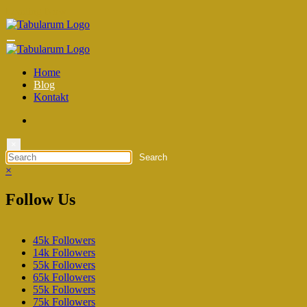
Zum
Loading Now
Inhalt
springen
Home
Blog
Kontakt
×
×
Follow Us
45k
Followers
14k
Followers
55k
Followers
65k
Followers
55k
Followers
75k
Followers