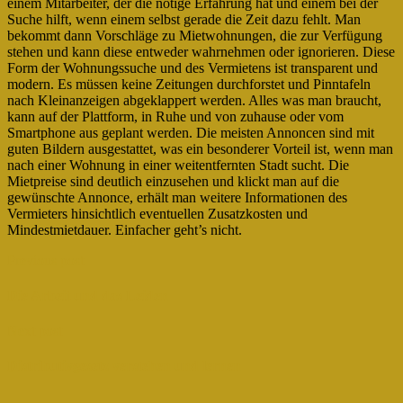
einem Mitarbeiter, der die nötige Erfahrung hat und einem bei der
Suche hilft, wenn einem selbst gerade die Zeit dazu fehlt. Man
bekommt dann Vorschläge zu Mietwohnungen, die zur Verfügung
stehen und kann diese entweder wahrnehmen oder ignorieren. Diese
Form der Wohnungssuche und des Vermietens ist transparent und
modern. Es müssen keine Zeitungen durchforstet und Pinntafeln
nach Kleinanzeigen abgeklappert werden. Alles was man braucht,
kann auf der Plattform, in Ruhe und von zuhause oder vom
Smartphone aus geplant werden. Die meisten Annoncen sind mit
guten Bildern ausgestattet, was ein besonderer Vorteil ist, wenn man
nach einer Wohnung in einer weitentfernten Stadt sucht. Die
Mietpreise sind deutlich einzusehen und klickt man auf die
gewünschte Annonce, erhält man weitere Informationen des
Vermieters hinsichtlich eventuellen Zusatzkosten und
Mindestmietdauer. Einfacher geht’s nicht.
Previous post
Die Arbeit und das Leiden
Next post
Distributivgesetz verstehen und lernen