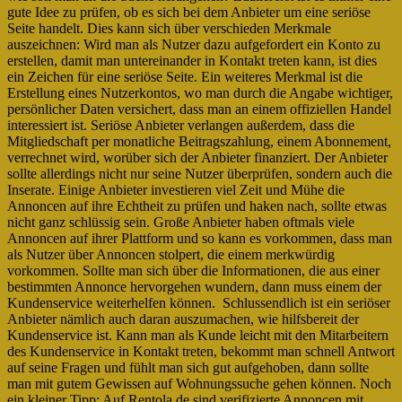
gute Idee zu prüfen, ob es sich bei dem Anbieter um eine seriöse
Seite handelt. Dies kann sich über verschieden Merkmale
auszeichnen: Wird man als Nutzer dazu aufgefordert ein Konto zu
erstellen, damit man untereinander in Kontakt treten kann, ist dies
ein Zeichen für eine seriöse Seite. Ein weiteres Merkmal ist die
Erstellung eines Nutzerkontos, wo man durch die Angabe wichtiger,
persönlicher Daten versichert, dass man an einem offiziellen Handel
interessiert ist. Seriöse Anbieter verlangen außerdem, dass die
Mitgliedschaft per monatliche Beitragszahlung, einem Abonnement,
verrechnet wird, worüber sich der Anbieter finanziert. Der Anbieter
sollte allerdings nicht nur seine Nutzer überprüfen, sondern auch die
Inserate. Einige Anbieter investieren viel Zeit und Mühe die
Annoncen auf ihre Echtheit zu prüfen und haken nach, sollte etwas
nicht ganz schlüssig sein. Große Anbieter haben oftmals viele
Annoncen auf ihrer Plattform und so kann es vorkommen, dass man
als Nutzer über Annoncen stolpert, die einem merkwürdig
vorkommen. Sollte man sich über die Informationen, die aus einer
bestimmten Annonce hervorgehen wundern, dann muss einem der
Kundenservice weiterhelfen können. Schlussendlich ist ein seriöser
Anbieter nämlich auch daran auszumachen, wie hilfsbereit der
Kundenservice ist. Kann man als Kunde leicht mit den Mitarbeitern
des Kundenservice in Kontakt treten, bekommt man schnell Antwort
auf seine Fragen und fühlt man sich gut aufgehoben, dann sollte
man mit gutem Gewissen auf Wohnungssuche gehen können. Noch
ein kleiner Tipp: Auf Rentola.de sind verifizierte Annoncen mit