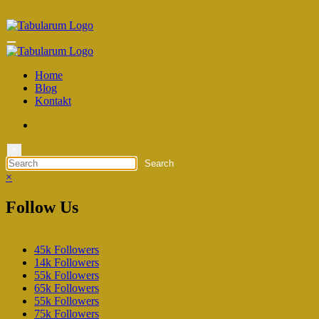
Zum
Loading Now
Inhalt
springen
Home
Blog
Kontakt
×
×
Follow Us
45k
Followers
14k
Followers
55k
Followers
65k
Followers
55k
Followers
75k
Followers