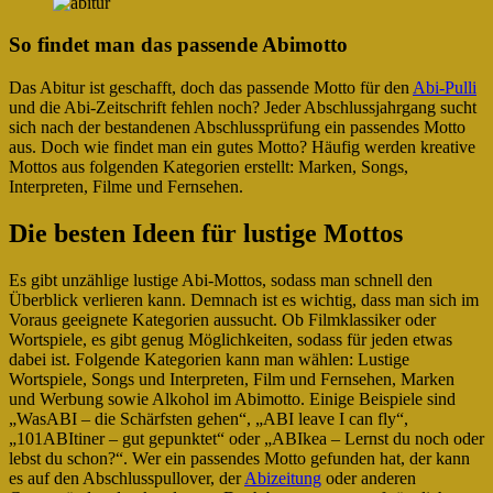
So findet man das passende Abimotto
Das Abitur ist geschafft, doch das passende Motto für den
Abi-Pulli
und die Abi-Zeitschrift fehlen noch? Jeder Abschlussjahrgang sucht
sich nach der bestandenen Abschlussprüfung ein passendes Motto
aus. Doch wie findet man ein gutes Motto? Häufig werden kreative
Mottos aus folgenden Kategorien erstellt: Marken, Songs,
Interpreten, Filme und Fernsehen.
Die besten Ideen für lustige Mottos
Es gibt unzählige lustige Abi-Mottos, sodass man schnell den
Überblick verlieren kann. Demnach ist es wichtig, dass man sich im
Voraus geeignete Kategorien aussucht. Ob Filmklassiker oder
Wortspiele, es gibt genug Möglichkeiten, sodass für jeden etwas
dabei ist. Folgende Kategorien kann man wählen: Lustige
Wortspiele, Songs und Interpreten, Film und Fernsehen, Marken
und Werbung sowie Alkohol im Abimotto. Einige Beispiele sind
„WasABI – die Schärfsten gehen“, „ABI leave I can fly“,
„101ABItiner – gut gepunktet“ oder „ABIkea – Lernst du noch oder
lebst du schon?“. Wer ein passendes Motto gefunden hat, der kann
es auf den Abschlusspullover, der
Abizeitung
oder anderen