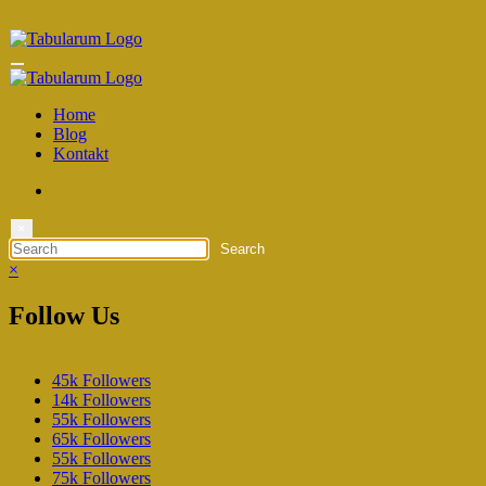
Zum
Loading Now
Inhalt
springen
Home
Blog
Kontakt
×
×
Follow Us
45k
Followers
14k
Followers
55k
Followers
65k
Followers
55k
Followers
75k
Followers