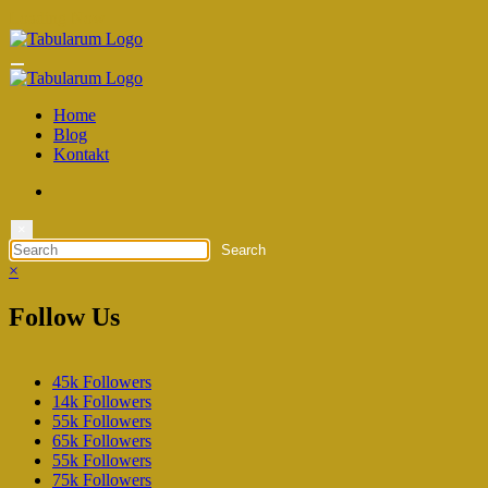
Zum
Loading Now
Inhalt
springen
Home
Blog
Kontakt
×
×
Follow Us
45k
Followers
14k
Followers
55k
Followers
65k
Followers
55k
Followers
75k
Followers